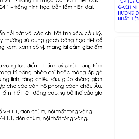
TOP 10+ 
.1 – trắng hình học, bồn tắm hiện đại.
GẠCH NHÀ
HƯỚNG Đ
NHẤT HIỆ
ổi bật với các chi tiết tinh xảo, cầu kỳ,
ày thường sử dụng gạch bông họa tiết cổ
g kem, xanh cổ vị, mang lại cảm giác ấm
ạ vàng tạo điểm nhấn quý phái, nâng tầm
trang trí bằng phào chỉ hoặc mảng ốp gỗ
ng linh, tăng chiều sâu, giúp không gian
hợp cho các căn hộ phong cách châu Âu,
 tắm thể hiện đẳng cấp, sự bề thế của gia
 1.1, đèn chùm, nội thất tông vàng.