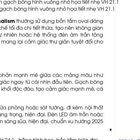
 gạch bông hình vuông nhỏ họa tiết nhẹ VH 21.1
malism
thường sử dụng bồn tắm oval dáng
chế tối đa chi tiết thừa, tạo nên không gian
 tự nhiên hoặc hệ thống đèn âm trần tông
t, mang lại cảm giác thư giãn tuyệt đối cho
g phản mạnh mẽ giữa các mảng màu như
giác ngay từ cái nhìn đầu tiên. Gạch bông
nh khối độc đáo, tạo cảm giác mạnh mẽ, cá
a phòng hoặc sát tường, đi kèm nội thất
ang trọng, hiện đại. Đèn LED âm trần hoặc
n sáng sủa, hiện đại, chuẩn xu hướng 2025