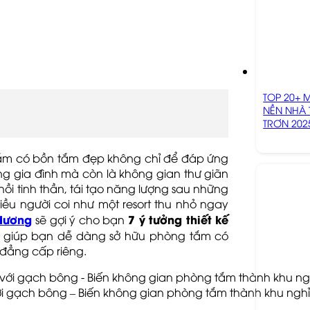
TOP 20+ 
NỀN NHÀ 
TRƠN 202
 tắm có bồn tắm đẹp không chỉ để đáp ứng
g gia đình mà còn là không gian thư giãn
ồi tinh thần, tái tạo năng lượng sau những
ều người coi như một resort thu nhỏ ngay
Hương
7 ý tưởng thiết kế
sẽ gợi ý cho bạn
g, giúp bạn dễ dàng sở hữu phòng tắm có
 đẳng cấp riêng.
ới gạch bông – Biến không gian phòng tắm thành khu nghỉ