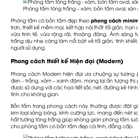
Phòng tắm tông trắng – xám, bồn tắm oval, sàn
phong cách mini
Phòng tắm có bồn tắm đẹp theo
trơn, thiết kế mềm mại, kết hợp nội thất tối giản, hạn 
vừa tinh tế, vừa rộng rãi, thoáng đãng. Ánh sáng
trắng dịu nhẹ càng làm nổi bật vẻ tối giản, tinh khiế
người sử dụng.
Phong cách thiết kế Hiện đại (Modern)
Phong cách Modern hiện đại ưa chuộng sự tươn
đen – trắng, xám – xanh đậm, mang lại ấn tượng thị 
được sử dụng với các họa tiết sắc nét, đường kẻ hì
tính cho không gian.
Bồn tắm trong phong cách này thường được đặt giữ
kim loại sáng bóng, kính cường lực, mang đến nét s
hắt tường tông trắng giúp không gian phòng tắm luô
cho phòng tắm có bồn tắm đẹp cá tính, đẳng cấp.