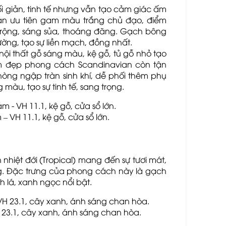
ối giản, tinh tế nhưng vẫn tạo cảm giác ấm
an ưu tiên gam màu trắng chủ đạo, điểm
 rộng, sáng sủa, thoáng đãng. Gạch bông
ường, tạo sự liền mạch, đồng nhất.
nội thất gỗ sáng màu, kệ gỗ, tủ gỗ nhỏ tạo
m đẹp phong cách Scandinavian còn tận
òng ngập tràn sinh khí, dễ phối thêm phụ
màu, tạo sự tinh tế, sang trọng.
 VH 11.1, kệ gỗ, cửa sổ lớn.
iệt đới (Tropical) mang đến sự tươi mát,
g. Đặc trưng của phong cách này là gạch
h lá, xanh ngọc nổi bật.
 23.1, cây xanh, ánh sáng chan hòa.