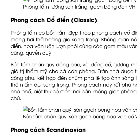
Phòng tắm tường sơn trắng, gạch bông đen VH 24
Phong cách Cổ điển (Classic)
Phòng tắm có bồn tắm đẹp theo phong cách cổ điển n
mang hơi thở hoàng gia sang trọng. Không gian n
điển, hoa văn uốn lượn phối cùng các gam màu vàn
cúng, quyền quý.
Bồn tắm chân quỳ dáng cao, vòi đồng cổ, gương m
giá trị thẩm mỹ cho cả căn phòng. Trần nhà được 
công phu, kết hợp đèn chùm pha lê tạo ánh sáng lu
thêm ấm áp, sang trọng. Phong cách này rất phù 
nhà phố, biệt thự cổ điển, nơi cần không gian phòng
chủ.
Bồn tắm chân quỳ, sàn gạch bông hoa văn cổ VH
Phong cách Scandinavian