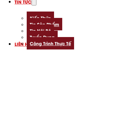
TIN TỨC
Kiến Thức
Tin Sản Phẩm
Tin Nội Bộ
Tuyển Dụng
Công Trình Thực Tế
LIÊN HỆ