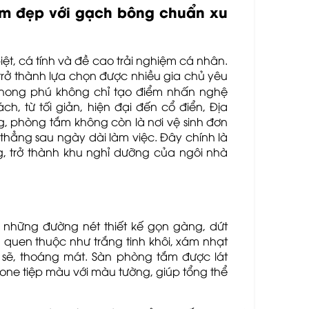
tắm đẹp với gạch bông chuẩn xu
biệt, cá tính và đề cao trải nghiệm cá nhân.
rở thành lựa chọn được nhiều gia chủ yêu
phong phú không chỉ tạo điểm nhấn nghệ
, từ tối giản, hiện đại đến cổ điển, Địa
g, phòng tắm không còn là nơi vệ sinh đơn
thẳng sau ngày dài làm việc. Đây chính là
g, trở thành khu nghỉ dưỡng của ngôi nhà
 những đường nét thiết kế gọn gàng, dứt
 quen thuộc như trắng tinh khôi, xám nhạt
 sẽ, thoáng mát. Sàn phòng tắm được lát
, tone tiệp màu với màu tường, giúp tổng thể