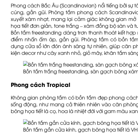
Phong cách Bắc Âu (Scandinavian) nổi tiếng bởi sự t
cúng, gần gũi. Phòng tắm phong cách Scandinavi
xuyết xám nhạt, mang lại cảm giác không gian mở
họa tiết đơn giản, tone trắng – xám đồng bộ sàn và t
Bồn tắm freestanding dáng trơn thanh thoát kết hợp 
điểm nhấn ấm áp, gần gũi. Phòng tắm có bồn tắ
dụng cửa sổ lớn đón ánh sáng tự nhiên, giúp căn ph
kiện decor như cây xanh nhỏ, giỏ mây, khăn tắm sáng 
Bồn tắm trắng freestanding, sàn gạch bông xám –
Phong cách Tropical
Không gian phòng tắm có bồn tắm đẹp phong cách nh
sống động, như mang cả thiên nhiên vào căn phòn
bông họa tiết lá cọ, hoa lá nhiệt đới với gam màu xan
Bồn tắm gần cửa kính, gạch bông họa tiết lá VH