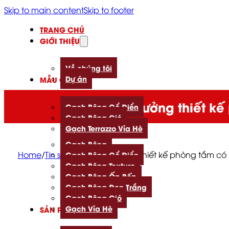
Skip to main content
Skip to footer
TRANG CHỦ
GIỚI THIỆU
Về chúng tôi
Dự án
MẪU GẠCH
7 ý tưởng thiết 
Gạch Bông Cổ Điển
Gạch Bông Gió
Gạch Terrazzo Vỉa Hè
Gạch Bông
Home
/
Tin sản phẩm
/
7 ý tưởng thiết kế phòng tắm c
Gạch Bông Cổ Điển
Gạch Bông Texture
Gạch Bông Ốp Bếp
Gạch Bông Đen Trắng
Gạch Bông Gió
Gạch Vỉa Hè
SẢN PHẨM