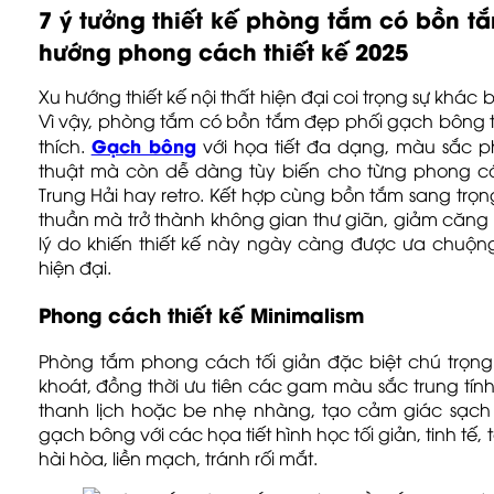
7 ý tưởng thiết kế phòng tắm có bồn 
hướng phong cách thiết kế 2025
Xu hướng thiết kế nội thất hiện đại coi trọng sự khác 
Vì vậy, phòng tắm có bồn tắm đẹp phối gạch bông t
Gạch bông
thích.
với họa tiết đa dạng, màu sắc 
thuật mà còn dễ dàng tùy biến cho từng phong cách
Trung Hải hay retro. Kết hợp cùng bồn tắm sang trọn
thuần mà trở thành không gian thư giãn, giảm căng 
lý do khiến thiết kế này ngày càng được ưa chuộn
hiện đại.
Phong cách thiết kế Minimalism
Phòng tắm phong cách tối giản đặc biệt chú trọng
khoát, đồng thời ưu tiên các gam màu sắc trung tính
thanh lịch hoặc be nhẹ nhàng, tạo cảm giác sạch
gạch bông với các họa tiết hình học tối giản, tinh tế
hài hòa, liền mạch, tránh rối mắt.