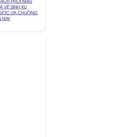
CÁCH PHỐI MÀU
 VỆ SINH XU
ƯỢC ƯA CHUỘNG
N NAY