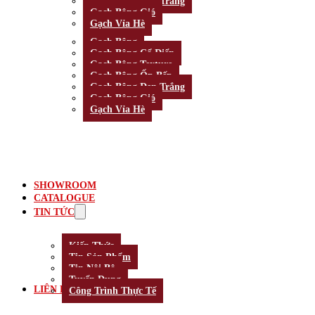
Gạch Bông Đen Trắng
Gạch Bông Gió
Gạch Vỉa Hè
Gạch Bông
Gạch Bông Cổ Điển
Gạch Bông Texture
Gạch Bông Ốp Bếp
Gạch Bông Đen Trắng
Gạch Bông Gió
Gạch Vỉa Hè
SHOWROOM
CATALOGUE
TIN TỨC
Kiến Thức
Tin Sản Phẩm
Tin Nội Bộ
Tuyển Dụng
LIÊN HỆ
Công Trình Thực Tế