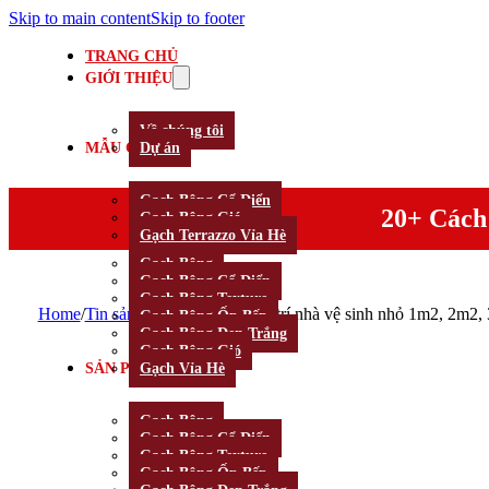
Skip to main content
Skip to footer
TRANG CHỦ
GIỚI THIỆU
Về chúng tôi
MẪU GẠCH
Dự án
Gạch Bông Cổ Điển
20+ Cách 
Gạch Bông Gió
Gạch Terrazzo Vỉa Hè
Gạch Bông
Gạch Bông Cổ Điển
Gạch Bông Texture
Home
/
Tin sản phẩm
/
20+ Cách bố trí nhà vệ sinh nhỏ 1m2, 2m2,
Gạch Bông Ốp Bếp
Gạch Bông Đen Trắng
Gạch Bông Gió
SẢN PHẨM
Gạch Vỉa Hè
Gạch Bông
Gạch Bông Cổ Điển
Gạch Bông Texture
Gạch Bông Ốp Bếp