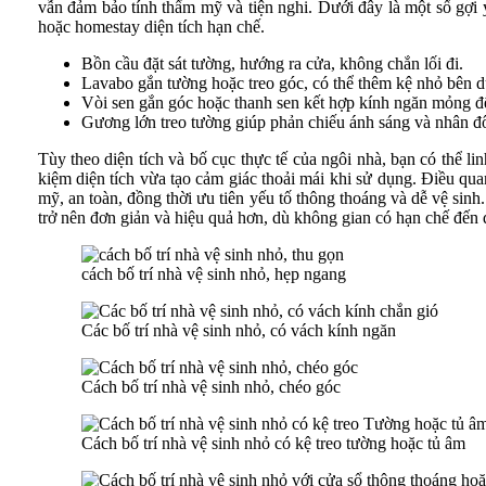
vẫn đảm bảo tính thẩm mỹ và tiện nghi. Dưới đây là một số gợi 
hoặc homestay diện tích hạn chế.
Bồn cầu đặt sát tường, hướng ra cửa, không chắn lối đi.
Lavabo gắn tường hoặc treo góc, có thể thêm kệ nhỏ bên d
Vòi sen gắn góc hoặc thanh sen kết hợp kính ngăn mỏng đ
Gương lớn treo tường giúp phản chiếu ánh sáng và nhân đôi 
Tùy theo diện tích và bố cục thực tế của ngôi nhà, bạn có thể l
kiệm diện tích vừa tạo cảm giác thoải mái khi sử dụng. Điều qu
mỹ, an toàn, đồng thời ưu tiên yếu tố thông thoáng và dễ vệ sinh.
trở nên đơn giản và hiệu quả hơn, dù không gian có hạn chế đến 
cách bố trí nhà vệ sinh nhỏ, hẹp ngang
Các bố trí nhà vệ sinh nhỏ, có vách kính ngăn
Cách bố trí nhà vệ sinh nhỏ, chéo góc
Cách bố trí nhà vệ sinh nhỏ có kệ treo tường hoặc tủ âm