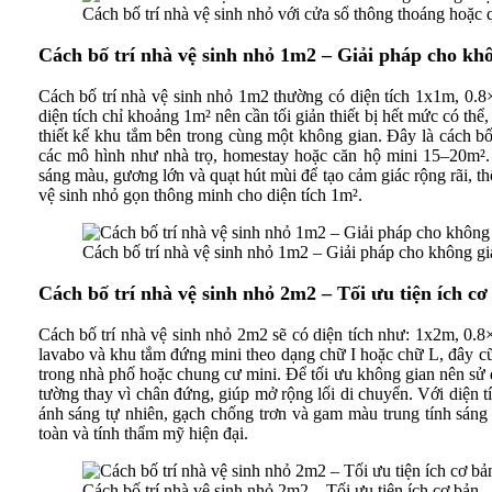
Cách bố trí nhà vệ sinh nhỏ với cửa sổ thông thoáng hoặc 
Cách bố trí nhà vệ sinh nhỏ 1m2 – Giải pháp cho khô
Cách bố trí nhà vệ sinh nhỏ 1m2 thường có diện tích 1x1m, 0.8×
diện tích chỉ khoảng 1m² nên cần tối giản thiết bị hết mức có thể,
thiết kế khu tắm bên trong cùng một không gian. Đây là cách bố
các mô hình như nhà trọ, homestay hoặc căn hộ mini 15–20m². G
sáng màu, gương lớn và quạt hút mùi để tạo cảm giác rộng rãi, t
vệ sinh nhỏ gọn thông minh cho diện tích 1m².
Cách bố trí nhà vệ sinh nhỏ 1m2 – Giải pháp cho không gi
Cách bố trí nhà vệ sinh nhỏ 2m2 – Tối ưu tiện ích cơ
Cách bố trí nhà vệ sinh nhỏ 2m2 sẽ có diện tích như: 1x2m, 0.
lavabo và khu tắm đứng mini theo dạng chữ I hoặc chữ L, đây cũn
trong nhà phố hoặc chung cư mini. Để tối ưu không gian nên sử d
tường thay vì chân đứng, giúp mở rộng lối di chuyển. Với diện t
ánh sáng tự nhiên, gạch chống trơn và gam màu trung tính sáng
toàn và tính thẩm mỹ hiện đại.
Cách bố trí nhà vệ sinh nhỏ 2m2 – Tối ưu tiện ích cơ bản.