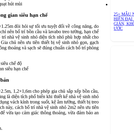
quạt hút mùi
25+ MẪU 
ng gian siêu hạn chế
HIỆN ĐẠI 
GIẢN, KH
1.25m đòi hỏi sự tối ưu tuyệt đối về công năng, do
ƯỚC
 chỉ nên bố trí bồn cầu và lavabo treo tường, hạn chế
 trí nhà vệ sinh nhỏ diện tích nhỏ phù hợp nhất cho
ia chủ nên ưu tiên thiết bị vệ sinh nhỏ gọn, gạch
hông thoáng và sạch sẽ đúng chuẩn cách bố trí phòng
an siêu hạn chế
 bản
8×2.5m, 1,2×1,6m cho phép gia chủ sắp xếp bồn cầu,
g là diện tích phổ biến khi thiết kế nhà vệ sinh nhỏ
ụng vách kính trong suốt, kệ âm tường, thiết bị treo
ích này, cách bố trí nhà vệ sinh nhỏ 2m2 nên ưu tiên
 để vừa tạo cảm giác thông thoáng, vừa đảm bảo an