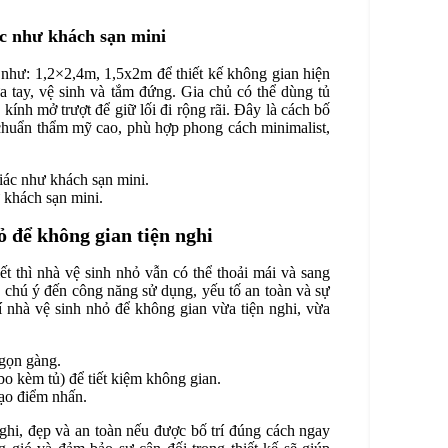
ác như khách sạn mini
 như: 1,2×2,4m, 1,5x2m để thiết kế không gian hiện
a tay, vệ sinh và tắm đứng. Gia chủ có thể dùng tủ
ính mở trượt để giữ lối đi rộng rãi. Đây là cách bố
t chuẩn thẩm mỹ cao, phù hợp phong cách minimalist,
 khách sạn mini.
ỏ để không gian tiện nghi
iết thì nhà vệ sinh nhỏ vẫn có thể thoải mái và sang
n chú ý đến công năng sử dụng, yếu tố an toàn và sự
rí nhà vệ sinh nhỏ để không gian vừa tiện nghi, vừa
 gọn gàng.
bo kèm tủ) để tiết kiệm không gian.
tạo điểm nhấn.
nghi, đẹp và an toàn nếu được bố trí đúng cách ngay