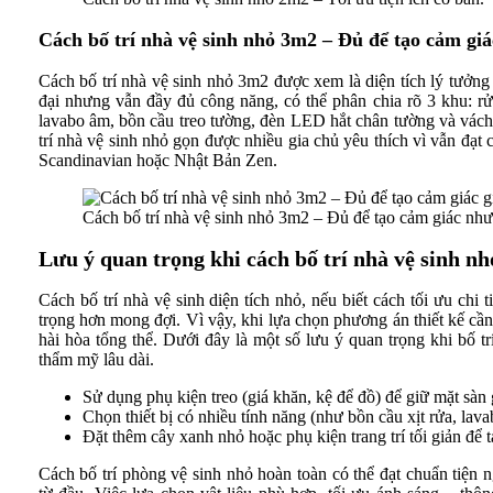
Cách bố trí nhà vệ sinh nhỏ 3m2 – Đủ để tạo cảm gi
Cách bố trí nhà vệ sinh nhỏ 3m2 được xem là diện tích lý tưởng
đại nhưng vẫn đầy đủ công năng, có thể phân chia rõ 3 khu: rử
lavabo âm, bồn cầu treo tường, đèn LED hắt chân tường và vách k
trí nhà vệ sinh nhỏ gọn được nhiều gia chủ yêu thích vì vẫn đạ
Scandinavian hoặc Nhật Bản Zen.
Cách bố trí nhà vệ sinh nhỏ 3m2 – Đủ để tạo cảm giác như
Lưu ý quan trọng khi cách bố trí nhà vệ sinh nh
Cách bố trí nhà vệ sinh diện tích nhỏ, nếu biết cách tối ưu chi t
trọng hơn mong đợi. Vì vậy, khi lựa chọn phương án thiết kế cầ
hài hòa tổng thể. Dưới đây là một số lưu ý quan trọng khi bố t
thẩm mỹ lâu dài.
Sử dụng phụ kiện treo (giá khăn, kệ để đồ) để giữ mặt sàn
Chọn thiết bị có nhiều tính năng (như bồn cầu xịt rửa, lava
Đặt thêm cây xanh nhỏ hoặc phụ kiện trang trí tối giản để 
Cách bố trí phòng vệ sinh nhỏ hoàn toàn có thể đạt chuẩn tiện 