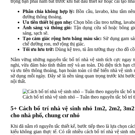
trọng bạn phải nắm bắt trước khi bắt đầu thiết kế hoặc cải tạo nhà
Phân chia không hợp lý:
Bồn cầu, lavabo, khu tắm nên 
đường thông thoáng.
Ưu tiên thiết bị gọn nhẹ:
Chọn bồn cầu treo tường, lavabo 
Ánh sáng và thông gió:
Tận dụng cửa sổ hoặc bông gió
sáng, sạch sẽ.
Tạo cảm giác rộng hơn bằng màu sắc:
Sử dụng gam sáng
chế đường ron, mở rộng thị giác.
Tối ưu lưu trữ:
Dùng kệ treo, tủ âm tường thay cho đồ cồ
Nắm vững những nguyên tắc bố trí nhà vệ sinh tích cực ngay t
nghi, vừa đảm bảo tính thẩm mỹ và an toàn. Dù diện tích hạn ch
và ưu tiên thông thoáng, bạn hoàn toàn có thể biến nhà vệ sinh
sử dụng mỗi ngày. Đây sẽ là nền tảng quan trọng trước khi bước v
nội thất.
Cách bố trí nhà vệ sinh nhỏ – Tuân theo nguyên tắc bố trí
5+ Cách bố trí nhà vệ sinh nhỏ 1m2, 2m2, 3m2 
cho nhà phố, chung cư nhỏ
Khi đã nắm rõ nguyên tắc thiết kế, bước tiếp theo là lựa chọn cá
kiểu không gian thực tế. Có rất nhiều cách bố trí nhà vệ sinh n