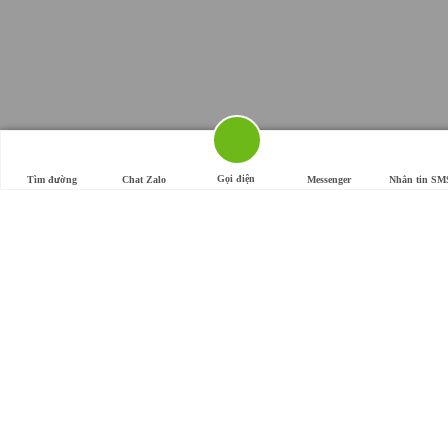
Gọi điện
Tìm đường
Chat Zalo
Messenger
Nhắn tin SM