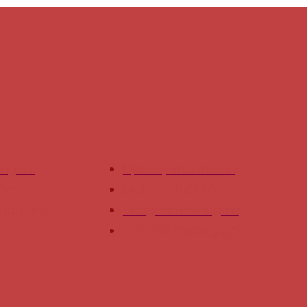
 CERAMICS
DỊCH VỤ HỖ TRỢ
ng tôi
Dịch vụ khách hàng
hẩm
Dịch vụ thiết kế
hân phối
Trung tâm thông tin
Câu hỏi thường gặp