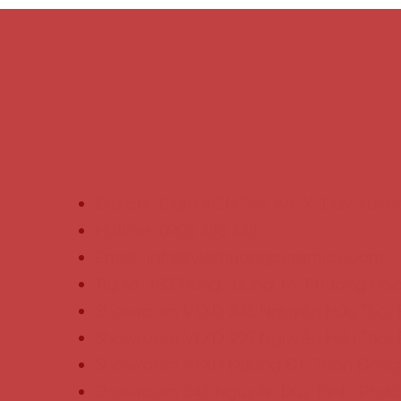
NHÀ MÁY VẬT LIỆU XÂY DỰNG VIỆT HƯ
Địa chỉ: Cụm KCN Tây An, X. Duy Xuyê
Hotline: 0905 386 888
Email: info@viethuongceramics.com
Trụ sở: 133 Trung Lương 14, Phường H
Showroom VLXD 246 Nguyễn Hữu Thọ, 
Showroom VLXD 999 Nguyễn Hữu Thọ, 
Showroom VLXD Đường Đ1, Thôn Đông Y
Showroom 246 Nguyễn Duy Trinh, Phườn