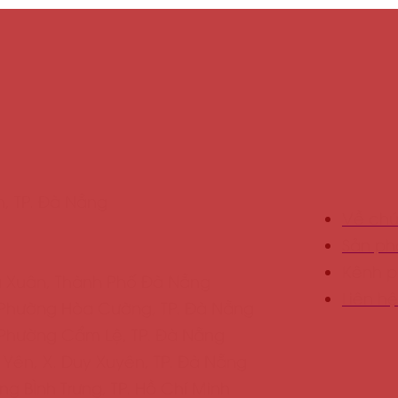
ƠNG
VIET HUONG
n, TP. Đà Nẵng
Về chú
Sản p
Kênh p
òa Xuân, Thành Phố Đà Nẵng
Liên hệ
Phường Hòa Cường, TP. Đà Nẵng
Phường Cẩm Lệ, TP. Đà Nẵng
ên, X. Duy Xuyên, TP. Đà Nẵng
g BÌnh Trưng, TP. Hồ Chí Minh