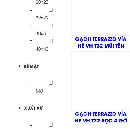
20x20
29x29
30x30
GẠCH TERRAZZO VỈA
HÈ VH T32 MŨI TÊN
40x40
BỀ MẶT
Mờ
XUẤT XỨ
GẠCH TERRAZZO VỈA
HÈ VH T22 SỌC 4 GỜ