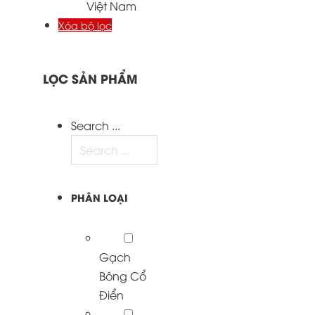
Việt Nam
Xóa bộ lọc
LỌC SẢN PHẨM
Search ...
PHÂN LOẠI
Gạch
Bông Cổ
Điển