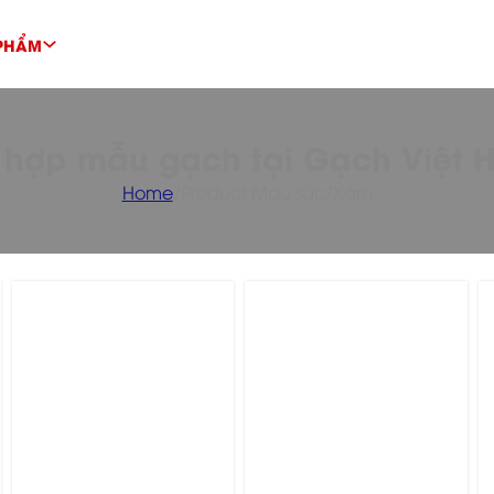
PHẨM
 hợp mẫu gạch tại Gạch Việt 
Home
/
Product Màu sắc
/
Xám