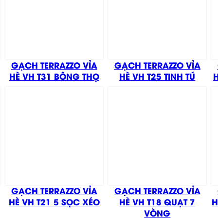
GẠCH TERRAZZO VỈA
GẠCH TERRAZZO VỈA
HÈ VH T31 BÔNG THỌ
HÈ VH T25 TINH TÚ
GẠCH TERRAZZO VỈA
GẠCH TERRAZZO VỈA
HÈ VH T21 5 SỌC XÉO
HÈ VH T18 QUẠT 7
H
VÒNG