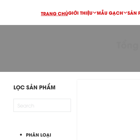
GIỚI THIỆU
MẪU GẠCH
SẢN 
TRANG CHỦ
Tổng
LỌC SẢN PHẨM
PHÂN LOẠI