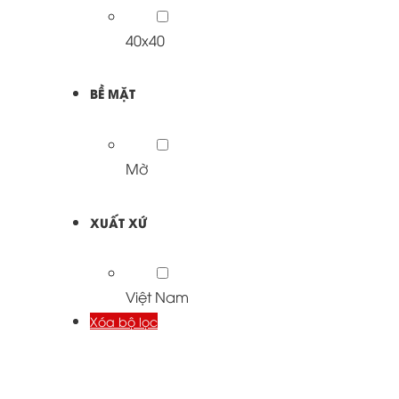
40x40
BỀ MẶT
Mờ
XUẤT XỨ
Việt Nam
Xóa bộ lọc