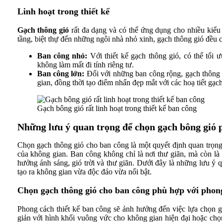
Linh hoạt trong thiết kế
Gạch thông gió
rất đa dạng và có thể ứng dụng cho nhiều kiểu
tầng, biệt thự đến những ngôi nhà nhỏ xinh, gạch thông gió đều c
Ban công nhỏ:
Với thiết kế gạch thông gió, có thể tối
không làm mất đi tính riêng tư.
Ban công lớn:
Đối với những ban công rộng, gạch thông g
gian, đồng thời tạo điểm nhấn đẹp mắt với các hoạ tiết gạc
Gạch bông gió rất linh hoạt trong thiết kế ban công
Những lưu ý quan trọng để chọn gạch bông gió 
Chọn gạch thông gió cho ban công là một quyết định quan trọn
của không gian. Ban công không chỉ là nơi thư giãn, mà còn là k
hưởng ánh sáng, gió trời và thư giãn. Dưới đây là những lưu ý 
tạo ra không gian vừa độc đáo vừa nổi bật.
Chọn gạch thông gió cho ban công phù hợp với phong
Phong cách thiết kế ban công sẽ ảnh hưởng đến việc lựa chọn g
giản với hình khối vuông vức cho không gian hiện đại hoặc chọn