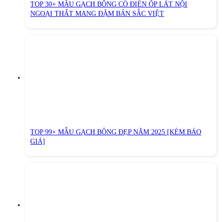
TOP 30+ MẪU GẠCH BÔNG CỔ ĐIỂN ỐP LÁT NỘI
NGOẠI THẤT MANG ĐẬM BẢN SẮC VIỆT
TOP 99+ MẪU GẠCH BÔNG ĐẸP NĂM 2025 [KÈM BÁO
GIÁ]