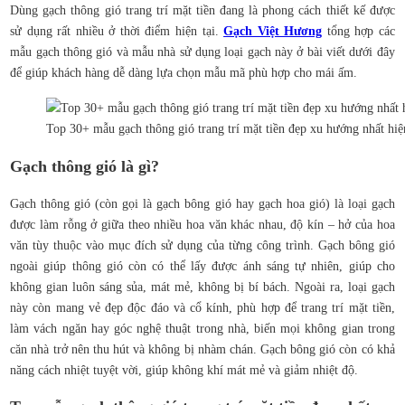
Dùng gạch thông gió trang trí mặt tiền đang là phong cách thiết kế được
sử dụng rất nhiều ở thời điểm hiện tại.
Gạch Việt Hương
tổng hợp các
mẫu gạch thông gió và mẫu nhà sử dụng loại gạch này ở bài viết dưới đây
để giúp khách hàng dễ dàng lựa chọn mẫu mã phù hợp cho mái ấm.
Top 30+ mẫu gạch thông gió trang trí mặt tiền đẹp xu hướng nhất hiệ
Gạch thông gió là gì?
Gạch thông gió (còn gọi là gạch bông gió hay gạch hoa gió) là loại gạch
được làm rỗng ở giữa theo nhiều hoa văn khác nhau, độ kín – hở của hoa
văn tùy thuộc vào mục đích sử dụng của từng công trình. Gạch bông gió
ngoài giúp thông gió còn có thể lấy được ánh sáng tự nhiên, giúp cho
không gian luôn sáng sủa, mát mẻ, không bị bí bách. Ngoài ra, loại gạch
này còn mang vẻ đẹp độc đáo và cổ kính, phù hợp để trang trí mặt tiền,
làm vách ngăn hay góc nghệ thuật trong nhà, biến mọi không gian trong
căn nhà trở nên thu hút và không bị nhàm chán. Gạch bông gió còn có khả
năng cách nhiệt tuyệt vời, giúp không khí mát mẻ và giảm nhiệt độ.