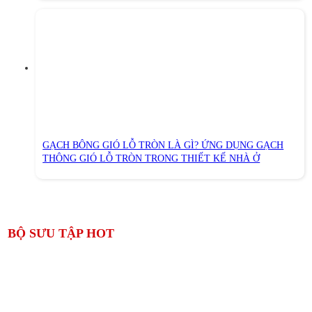
GẠCH BÔNG GIÓ LỖ TRÒN LÀ GÌ? ỨNG DỤNG GẠCH
THÔNG GIÓ LỖ TRÒN TRONG THIẾT KẾ NHÀ Ở
BỘ SƯU TẬP HOT