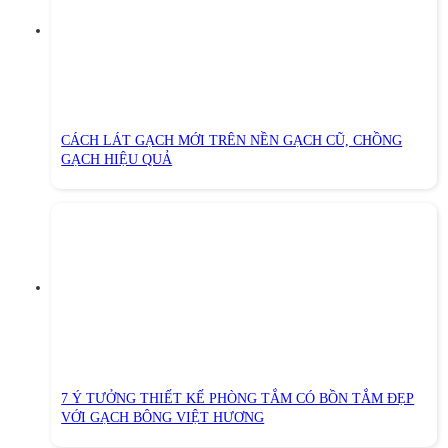
CÁCH LÁT GẠCH MỚI TRÊN NỀN GẠCH CŨ, CHỒNG
GẠCH HIỆU QUẢ
7 Ý TƯỞNG THIẾT KẾ PHÒNG TẮM CÓ BỒN TẮM ĐẸP
VỚI GẠCH BÔNG VIỆT HƯƠNG