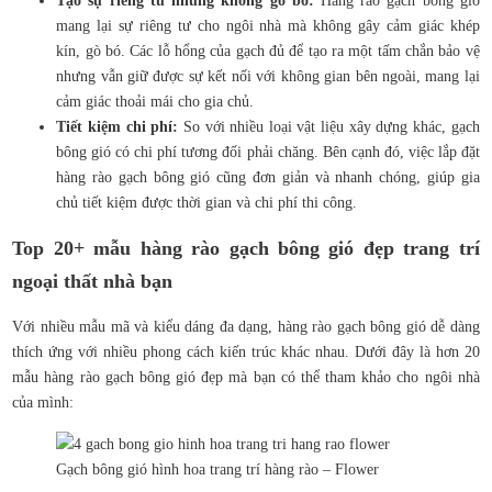
Tạo sự riêng tư nhưng không gò bó:
Hàng rào gạch bông gió
mang lại sự riêng tư cho ngôi nhà mà không gây cảm giác khép
kín, gò bó. Các lỗ hổng của gạch đủ để tạo ra một tấm chắn bảo vệ
nhưng vẫn giữ được sự kết nối với không gian bên ngoài, mang lại
cảm giác thoải mái cho gia chủ.
Tiết kiệm chi phí:
So với nhiều loại vật liệu xây dựng khác, gạch
bông gió có chi phí tương đối phải chăng. Bên cạnh đó, việc lắp đặt
hàng rào gạch bông gió cũng đơn giản và nhanh chóng, giúp gia
chủ tiết kiệm được thời gian và chi phí thi công.
Top 20+ mẫu hàng rào gạch bông gió đẹp trang trí
ngoại thất nhà bạn
Với nhiều mẫu mã và kiểu dáng đa dạng, hàng rào gạch bông gió dễ dàng
thích ứng với nhiều phong cách kiến trúc khác nhau. Dưới đây là hơn 20
mẫu hàng rào gạch bông gió đẹp mà bạn có thể tham khảo cho ngôi nhà
của mình:
Gạch bông gió hình hoa trang trí hàng rào – Flower