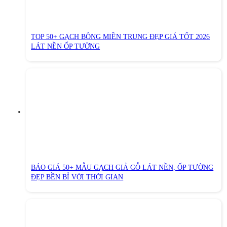
TOP 50+ GẠCH BÔNG MIỀN TRUNG ĐẸP GIÁ TỐT 2026
LÁT NỀN ỐP TƯỜNG
BÁO GIÁ 50+ MẪU GẠCH GIẢ GỖ LÁT NỀN, ỐP TƯỜNG
ĐẸP BỀN BỈ VỚI THỜI GIAN