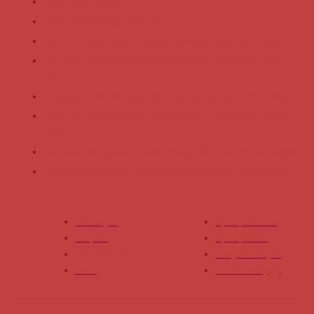
Hotline: 0905 386 888
Email: info@viethuongceramics.com
Trụ sở: 133 Trung Lương 14, Phường Hòa Xuân, Thành Phố Đà Nẵng
Showroom VLXD 246 Nguyễn Hữu Thọ, Phường Hòa Cường, TP. Đà
Nẵng
Showroom VLXD 999 Nguyễn Hữu Thọ, Phường Cẩm Lệ, TP. Đà Nẵng
Showroom VLXD Đường Đ1, Thôn Đông Yên, X. Duy Xuyên, TP. Đà
Nẵng
Showroom 246 Nguyễn Duy Trinh, Phường BÌnh Trưng, TP. Hồ Chí Minh
Showroom Số 298 Phạm Văn Đồng, Phường Hưng Đạo, TP Hải Phòng.
VIET HUONG CERAMICS
DỊCH VỤ HỖ TRỢ
Về chúng tôi
Dịch vụ khách hàng
Sản phẩm
Dịch vụ thiết kế
Kênh phân phối
Trung tâm thông tin
Liên hệ
Câu hỏi thường gặp