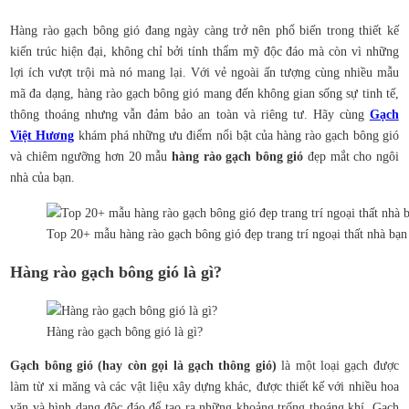
Hàng rào gạch bông gió đang ngày càng trở nên phổ biến trong thiết kế
kiến trúc hiện đại, không chỉ bởi tính thẩm mỹ độc đáo mà còn vì những
lợi ích vượt trội mà nó mang lại. Với vẻ ngoài ấn tượng cùng nhiều mẫu
mã đa dạng, hàng rào gạch bông gió mang đến không gian sống sự tinh tế,
thông thoáng nhưng vẫn đảm bảo an toàn và riêng tư. Hãy cùng
Gạch
Việt Hương
khám phá những ưu điểm nổi bật của hàng rào gạch bông gió
và chiêm ngưỡng hơn 20 mẫu
hàng rào gạch bông gió
đẹp mắt cho ngôi
nhà của bạn.
Top 20+ mẫu hàng rào gạch bông gió đẹp trang trí ngoại thất nhà bạn
Hàng rào gạch bông gió là gì?
Hàng rào gạch bông gió là gì?
Gạch bông gió (hay còn gọi là gạch thông gió)
là một loại gạch được
làm từ xi măng và các vật liệu xây dựng khác, được thiết kế với nhiều hoa
văn và hình dạng độc đáo để tạo ra những khoảng trống thoáng khí. Gạch